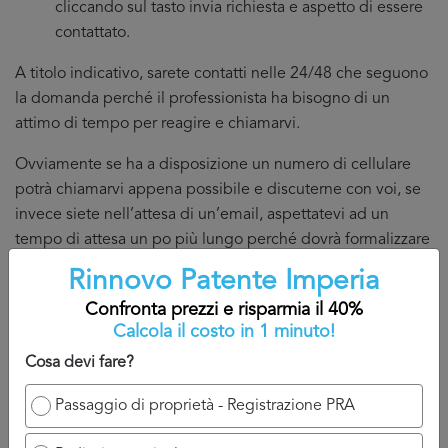
cliccando sul tasto invia richiesta e aspetto di essere
contattato.
A titolo indicativo, sarete contatti nelle 24/48 che seguono
la domanda perché il professionista ha bisogno di un
attimo di tempo per reagire e chiamarvi.
Ovviamente se ha a disposizione un numero di cellulare
potrà chiamarvi appena possibile e discuterne con voi, se
invece siete nell’attesa di un’email, aspettatevi ad un
tempo di attesa un po più lungo perché dovrà formalizzare
la risposta per Rinnovo Patente Imperia.
Rinnovo Patente Imperia
Torna su
Confronta prezzi e risparmia il 40%
Calcola il costo in 1 minuto!
Cosa devi fare?
Passaggio di proprietà - Registrazione PRA