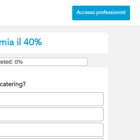
Accesso professionisti
rmia il 40%
eted: 0%
catering?