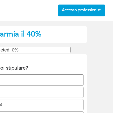
Accesso professionisti
parmia il 40%
eted: 0%
oi stipulare?
n)