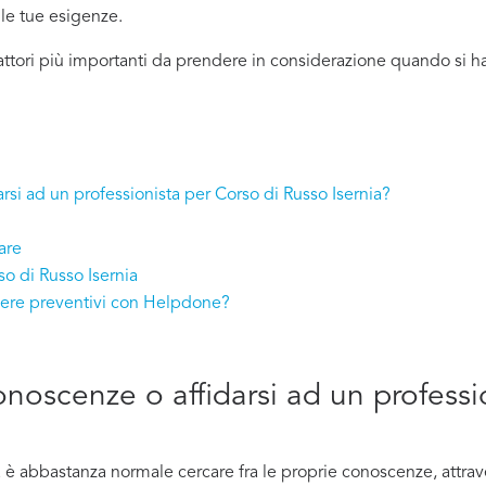
lle tue esigenze.
attori più importanti da prendere in considerazione quando si ha
rsi ad un professionista per Corso di Russo Isernia?
are
so di Russo Isernia
evere preventivi con Helpdone?
conoscenze o affidarsi ad un professi
è abbastanza normale cercare fra le proprie conoscenze, attrave