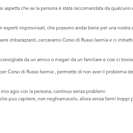
ci si aspetta che se la persona è stata raccomandata da qualcu
 in esperti improvvisati, che possono andar bene per una nostr
sere imbarazzanti, cercavamo Corso di Russo Isernia e ci imbatti
consigliata da un amico o magari da un familiare e cosi ci trovi
a per Corso di Russo Isernia , permette di non aver il problema d
a mio agio con la persona, continuo senza problemi
 che puo capitere, non neghiamocelo, allora senza farmi troppi 