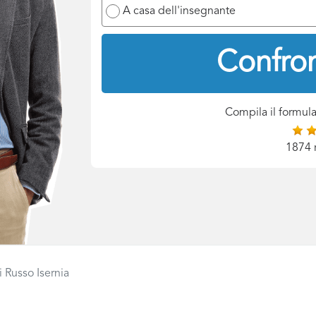
A casa dell'insegnante
Confron
Compila il formula
1874 
 Russo Isernia