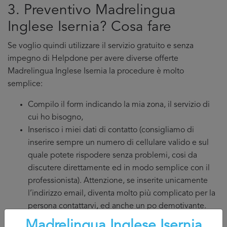
3. Preventivo Madrelingua
Inglese Isernia? Cosa fare
Se voglio quindi utilizzare il servizio gratuito e senza
impegno di Helpdone per avere diverse offerte
Madrelingua Inglese Isernia la procedure è molto
semplice:
Compilo il form indicando la mia zona, il servizio di
cui ho bisogno,
Inserisco i miei dati di contatto (consigliamo di
inserire sempre un numero di cellulare valido e sul
quale potete rispodere senza problemi, cosi da
discutere direttamente ed in modo semplice con il
professionista). Attenzione, se inserite unicamente
l’indirizzo email, diventa molto più complicato per la
persona contattarvi, ed anche un po demotivante.
Valido la mia richiesta Madrelingua Inglese Isernia
Madrelingua Inglese Isernia