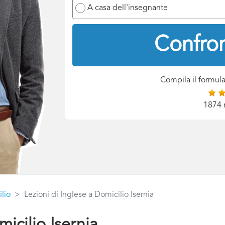
A casa dell'insegnante
Confron
Compila il formula
1874 
ilio
Lezioni di Inglese a Domicilio Isernia
micilio Isernia