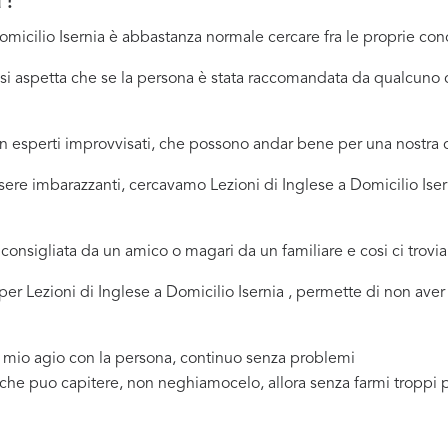
a?
micilio Isernia è abbastanza normale cercare fra le proprie cono
ci si aspetta che se la persona è stata raccomandata da qualcu
 in esperti improvvisati, che possono andar bene per una nostr
sere imbarazzanti, cercavamo Lezioni di Inglese a Domicilio Ise
consigliata da un amico o magari da un familiare e cosi ci trovi
 per Lezioni di Inglese a Domicilio Isernia , permette di non ave
a mio agio con la persona, continuo senza problemi
 che puo capitere, non neghiamocelo, allora senza farmi troppi 