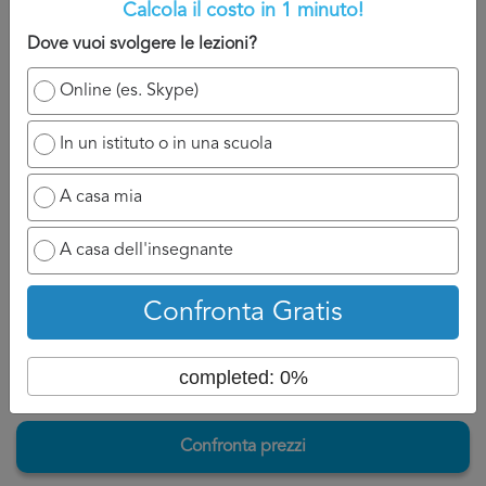
Calcola il costo in 1 minuto!
A titolo indicativo, sarete contatti nelle 24/48 che seguono
Dove vuoi svolgere le lezioni?
la domanda perché il professionista ha bisogno di un
attimo di tempo per reagire e chiamarvi.
Online (es. Skype)
Ovviamente se ha a disposizione un numero di cellulare
In un istituto o in una scuola
potrà chiamarvi appena possibile e discuterne con voi, se
invece siete nell’attesa di un’email, aspettatevi ad un
A casa mia
tempo di attesa un po più lungo perché dovrà formalizzare
la risposta per Corso di Tedesco Isernia.
A casa dell'insegnante
Torna su
Confronta Gratis
completed: 0%
Confronta prezzi