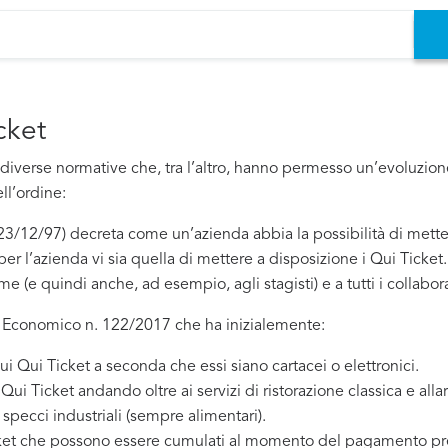
cket
diverse normative che, tra l’altro, hanno permesso un’evoluzione
l’ordine:
l 23/12/97) decreta come un’azienda abbia la possibilità di mett
er l’azienda vi sia quella di mettere a disposizione i Qui Ticket.
me (e quindi anche, ad esempio, agli stagisti) e a tutti i collabora
po Economico n. 122/2017 che ha inizialemente:
sui Qui Ticket a seconda che essi siano cartacei o elettronici.
Qui Ticket andando oltre ai servizi di ristorazione classica e a
e specci industriali (sempre alimentari).
cket che possono essere cumulati al momento del pagamento pre