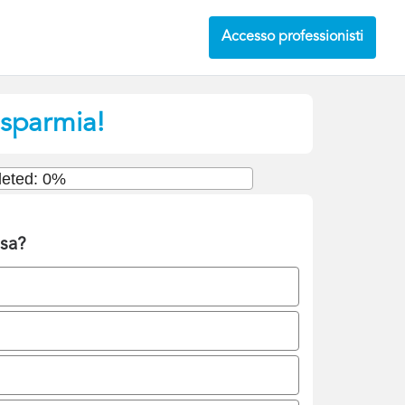
Accesso professionisti
risparmia!
eted: 0%
esa?