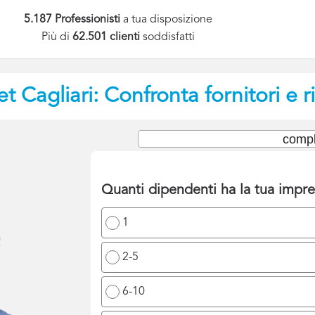
5.187 Professionisti
a tua disposizione
Più di
62.501 clienti
soddisfatti
et
Cagliari: Confronta fornitori e 
compl
Quanti dipendenti ha la tua impr
1
2-5
6-10